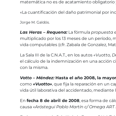
matemática no es de acatamiento obligatorio 
«La cuantificación del daño patrimonial por in
Jorge M. Galdós.
Las Heras – Requena:
La fórmula
propuesta e
multiplicado por los 13 meses de un período, 
vida computables (cfr. Zabala de Gonzalez, Mati
La Sala III de la C.N.A.T., en los autos
«Vuotto, D
el cálculo de la indemnización en una acción c
con la misma.
Votto – Méndez:
Hasta el año 2008, la mayor
como
«Vuotto»
, que fija la reparación en un 
vida útil laborativa del accidentado, mediant
En
fecha 8 de abril de 2008
, esa forma de cá
causa
«Aróstegui Pablo Martín c/ Omega ART S