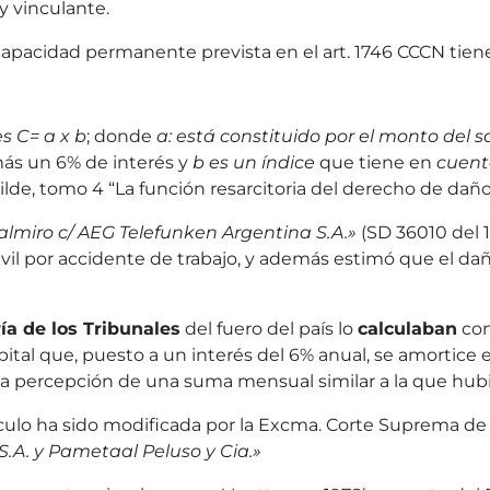
y vinculante.
capacidad permanente prevista en el art. 1746 CCCN tiene
s C= a x b
; donde
a: está constituido por el monto del s
más un 6% de interés y
b es un índice
que tiene en
cuenta
lde, tomo 4 “La función resarcitoria del derecho de daños
almiro c/ AEG Telefunken Argentina S.A.»
(SD 36010 del 
ivil por accidente de trabajo, y además estimó que el da
ía de los Tribunales
del fuero del país lo
calculaban
con
capital que, puesto a un interés del 6% anual, se amorti
e la percepción de una suma mensual similar a la que hu
lculo ha sido modificada por la Excma. Corte Suprema de J
.A. y Pametaal Peluso y Cia.»